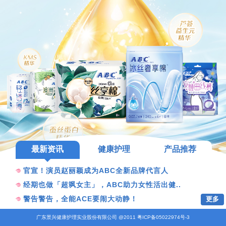
最新资讯
健康护理
产品推荐
官宣！演员赵丽颖成为ABC全新品牌代言人
经期也做「超飒女主」，ABC助力女性活出健..
更多
警告警告，全能ACE要闹大动静！
广东景兴健康护理实业股份有限公司 @2011 粤ICP备05022974号-3