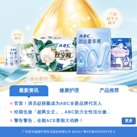
最新资讯
健康护理
产品推荐
官宣！演员赵丽颖成为ABC全新品牌代言人
经期也做「超飒女主」，ABC助力女性活出健..
更多
警告警告，全能ACE要闹大动静！
广东景兴健康护理实业股份有限公司 @2011 粤ICP备05022974号-3