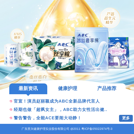
最新资讯
健康护理
产品推荐
官宣！演员赵丽颖成为ABC全新品牌代言人
经期也做「超飒女主」，ABC助力女性活出健..
更多
警告警告，全能ACE要闹大动静！
广东景兴健康护理实业股份有限公司 @2011 粤ICP备05022974号-3