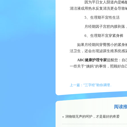
因为平日女人阴道内是略酸性
清洁液或用热水反复清洗更会导致
5、生理期不宜性生活
月经期因子宫腔内膜剥落，表
6、生理期不宜穿紧身裤
如果月经期间穿臀围小的紧身
洁卫生，还会出现泌尿生殖系统感
ABC
健康护理专家
提醒您：自
一些关于“姨妈”的事情，照顾好自
上一篇：
“三字经”助你调理..
阅读
润物细无声的呵护，才是最好的疼爱
●