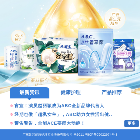
最新资讯
健康护理
产品推荐
官宣！演员赵丽颖成为ABC全新品牌代言人
经期也做「超飒女主」，ABC助力女性活出健..
更多
警告警告，全能ACE要闹大动静！
广东景兴健康护理实业股份有限公司 @2011 粤ICP备05022974号-3