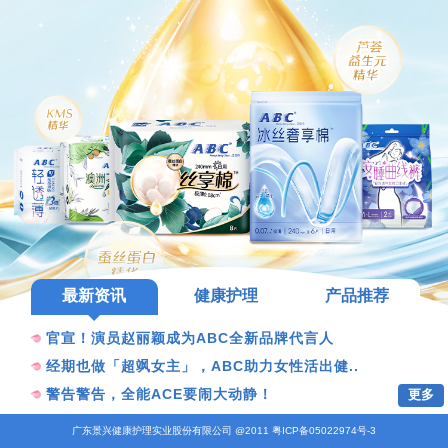
最新资讯
健康护理
产品推荐
官宣！演员赵丽颖成为ABC全新品牌代言人
经期也做「超飒女主」，ABC助力女性活出健..
更多
警告警告，全能ACE要闹大动静！
广东景兴健康护理实业股份有限公司 @2011 粤ICP备05022974号-3