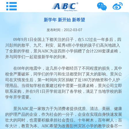
新学年 新开始 新希望
发布时间：2012-03-07
09年9月1日全国上下都关注的日子，在5.12过去一年多后，四
川彭州的敖平、九尺、利安、延秀4所小学校的孩子们高兴地踏入
了全新的学校，景兴ABC为这四所小学捐赠了合计2200套课桌椅，
并与同学们一起迎接新学年的到来。
在08年的地震中，这几所小学都经历了不同程度的损失，其中
校舍严重破坏，同学们的学习和生活都受到了莫大的影响。景兴公
司在灾情发生后，第一时间向灾区捐献了近180万的物资和个人护
理用品。当得知学校在重建过程中需要一批课桌椅，景兴公司立即
联系采购，并在9月1日开学前送到了各学校，满足了当地学校的新
学年开学需要。
景兴ABC是一家致力于为消费者提供优质、清洁、美丽、健康
的护理产品的企业，作为社会的一分子，企业在实现自身快速发展
壮大的同时，也需要积极承担社会责任。十年树木，百年树人；百
年大计，教育为本。ABC希望为改善彭州灾区小学的教学设备尽一